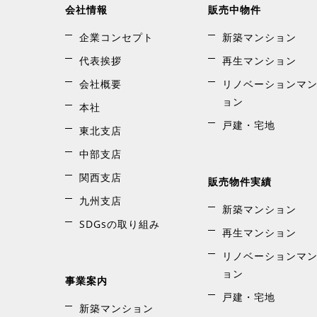
会社情報
販売中物件
(1) お客様へ弊社の商品及びサービスに関するご案内
(2) お客様からのお問い合わせにご対応するため。
企業コンセプト
新築マンション
(3) その他、弊社からお客様にご連絡するため。
弊社は、上記目的につきその業務を他の会社に委託す
代表挨拶
再生マンション
用を禁止しています。
会社概要
リノベーションマ
個人情報をビジネスパートナーなどに委託・開示する
ョン
7．個人情報の第三者提供
本社
弊社は,お客様にご提供いただいた個人情報を目的以
戸建・宅地
東北支店
(1) 上記の目的
(2) お客様の同意がある場合
中部支店
(3) 法令等に基づき当局より開示を要請された場合
関西支店
販売物件実績
8．個人情報のセキュリティ対策の実施
(1) 弊社は、個人情報への外部からの不正アクセス
九州支店
新築マンション
を講じております。また、個人情報保護のためのコン
SDGsの取り組み
(2) 個人情報を取り扱う部門ごとに、個人情報管理
再生マンション
9．他のサイトへのリンクについて
リノベーションマ
弊社ウェブサイトは、お客様に有用な情報を提供する
ョン
任を負いませんのでご了承ください。 お客様ご自身
事業案内
10．電子メール送信について
戸建・宅地
新築マンション
ご登録いただいたお客様の電子メールアドレス宛に、