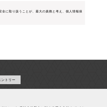
安全に取り扱うことが、最大の責務と考え、個人情報保
を許可なく複製・転載などの二次利用をすることを禁止
ブサイトから取得された各種情報の利用によって生じた
ご住所・電話番号など、これら一つまたは複数を組み合わ
エントリー
な状態とします。
います。 収集目的以外の利用や第三者に提供すること