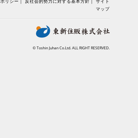
ーポリシー
反社会的勢力に対する基本方針
サイト
よる情報配信を含みます）。
マップ
提供に必要な情報のみを開示し、それ以外での情報の使
す。
© Toshin Juhan Co.Ltd. ALL RIGHT RESERVED.
に該当する場合はその限りではありません。
対して、社内規定を整備し、適正な予防と是正の管理柵
個人情報の適切な維持管理に努めます。
ブサイトでの個人情報に関しましては、弊社は一切の責
及びご利用をお願いします。
 お客様からの配信停止のお申出があった場合は速やか