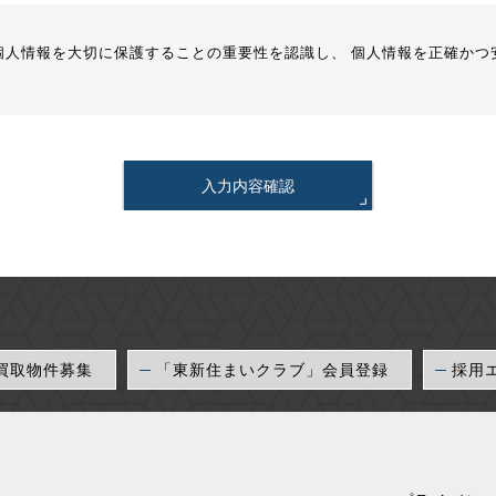
個人情報を大切に保護することの重要性を認識し、 個人情報を正確かつ
の著作権は、特別の断りが無い限り、弊社に帰属 します。これらの情報
入力内容確認
のとします。当サイト及び当サイトにリンクが設定 されている他のウェ
せん。
情報のことを指し、お客様のお名前・E-Mail アドレス・勤務先名・
を意味するものとします。
、個人情報に関する法令及びその他の規範を遵守します。
買取物件募集
「東新住まいクラブ」会員登録
採用
のための協力を要請します。
ージ（URL）、会社案内などに記載することにより、いつでも閲覧可能
を明らかにし、収集した個人情報の使用目的を限定して 適切に取り扱