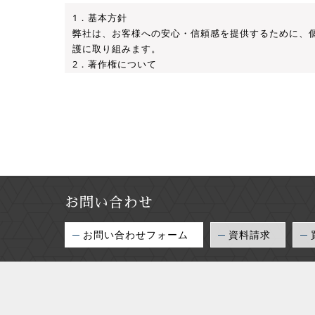
1．基本方針
弊社は、お客様への安心・信頼感を提供するために、
護に取り組みます。
2．著作権について
当サイトに掲載されているすべての内容に関する情報
します。
3．免責について
当サイトの利用は、お客様の責任において行われるも
いかなる損害についても、弊社は一切の責任を負いま
4．個人情報とは
個人情報とは、弊社サイトにおいてお客様を識別できる
せることにより、お客様を特定することができる情報
お問い合わせ
5．個人情報における組織的行動
(1) 弊社役職員及び、弊社での業務に従事する者は
お問い合わせフォーム
資料請求
(2) 取引のある企業及び個人に対し、規定の目的達成
(3) 本基本方針は、弊社のインターネット・ホームペ
6．個人情報の利用目的について
弊社は個人情報の収集に当たり、お客様に対し利用目的
はいたしません。
お客様の個人情報は以下の目的のために利用します。