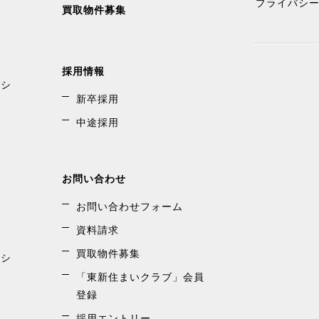
プライバシ
買取物件募集
のための資料のご送付、情報のご提供を行うため（電子メール、FAX に
る場合があります。この場合、弊社はこれらの会社に対し、サービスの
採用情報
ンシ
場合には、個人情報に関する秘密保持契約書を取り交わした上で 行いま
新卒採用
中途採用
外において、第三者に開示することはありません。しかし、次のいずれか
お問い合わせ
、個人応報の紛失、破壊、改ざん及び漏洩など個人情報に関するリスクに
お問い合わせフォーム
プライアンス・プログラムを制定し、その継続的見直しと改善を通じて
資料請求
者を選任し、個人情報の適切な維持管理に努めます。
買取物件募集
ンシ
ため、他のウェブサイトへのリンクがありますが、当該リンク先のウェ
「東新住まいクラブ」会員
にてリンク先のウェブサイトの個人情報保護方針をご確認いただき、閲覧
登録
弊社より商品、サービス情報が電子メール配信されることがありますが、
採用エントリー